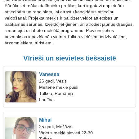
Pārlūkojiet reālus dalībnieku profilus, kuri ir gatavi nopietnām
attiecībām un randiņiem, lai atrastu kandidātus attiecību
veidošanai. Projekta mērķis ir palīdzēt veidot attiecības un
patīkamas sarunas. Izveidojiet ģimeni un atrodiet jaunus draugus,
izmantojot uzlaboto meklētājprogrammu. Pievienojieties
bezmaksas iepazīšanās vietnei Tulkea vietējiem iedzīvotājiem,
ārzemniekiem, tūristiem.
Vīrieši un sievietes tiešsaistē
Vanessa
26 gadi, Vēzis
Meitene meklē puisi
Tulkea, Rumānija
Laulība
Mihai
25 gadi, Mežāzis
Vīrietis meklē sievieti 22-30