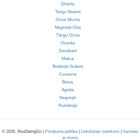
Gherla
Targu Neamt
Ocna Mureș
Negrești-Oaș
Târgu Ocna
Oravița
Darabani
Matca
Boldești-Scăeni
Covasna
Beiuș
Agnita
Negrești
Rumānija
© 2026, RouDatingGo |
Privātuma politika
|
Lietošanas noteikumi
|
Sazinies
ar mums