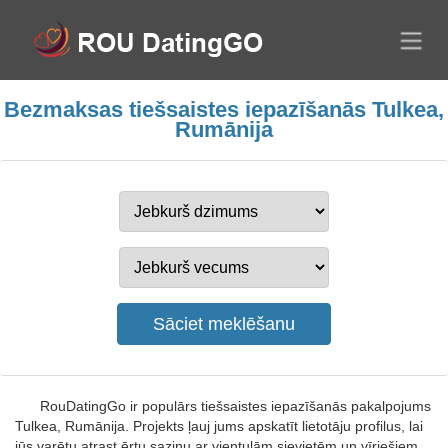
Bezmaksas tiešsaistes iepazīšanās Tulkea,
Rumānija
RouDatingGo ir populārs tiešsaistes iepazīšanās pakalpojums
Tulkea, Rumānija. Projekts ļauj jums apskatīt lietotāju profilus, lai
jūs varētu atrast ērtu saziņu ar vientuļām sievietēm un vīriešiem.