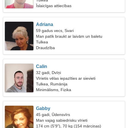
Tulkea
Īslaicīgas attiecības
Adriana
59 gadus vecs, Svari
Man patīk braukt ar laivām un baletu
Tulkea
Draudzība
Calin
32 gadi, Dvīņi
Vīrietis vēlas iepazīties ar sievieti
Tulkea, Rumānija
Minimālisms, Fizika
Gabby
45 gadi, Ūdensvīrs
Man vajag sabiedrisku vīrieti
174 cm (5'9"), 70 kg (154 mārciņas)