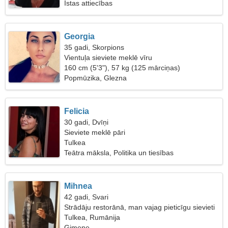
Īstas attiecības
Georgia
35 gadi, Skorpions
Vientuļa sieviete meklē vīru
160 cm (5'3"), 57 kg (125 mārciņas)
Popmūzika, Glezna
Felicia
30 gadi, Dvīņi
Sieviete meklē pāri
Tulkea
Teātra māksla, Politika un tiesības
Mihnea
42 gadi, Svari
Strādāju restorānā, man vajag pieticīgu sievieti
Tulkea, Rumānija
Ģimene