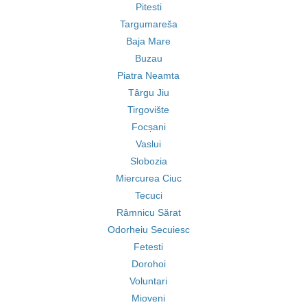
Pitesti
Targumareša
Baja Mare
Buzau
Piatra Neamta
Târgu Jiu
Tirgovište
Focșani
Vaslui
Slobozia
Miercurea Ciuc
Tecuci
Râmnicu Sărat
Odorheiu Secuiesc
Fetesti
Dorohoi
Voluntari
Mioveni