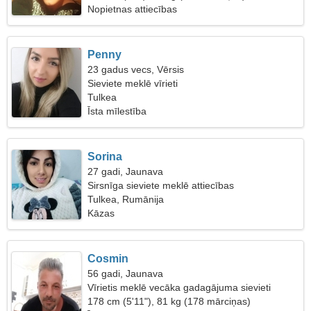
Nopietnas attiecības
Penny
23 gadus vecs, Vērsis
Sieviete meklē vīrieti
Tulkea
Īsta mīlestība
Sorina
27 gadi, Jaunava
Sirsnīga sieviete meklē attiecības
Tulkea, Rumānija
Kāzas
Cosmin
56 gadi, Jaunava
Vīrietis meklē vecāka gadagājuma sievieti
178 cm (5'11"), 81 kg (178 mārciņas)