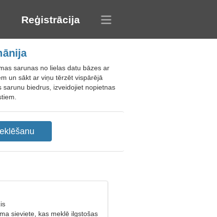
Reģistrācija
mānija
mas sarunas no lielas datu bāzes ar
m un sākt ar viņu tērzēt vispārējā
 sarunu biedrus, izveidojiet nopietnas
stiem.
is
ma sieviete, kas meklē ilgstošas