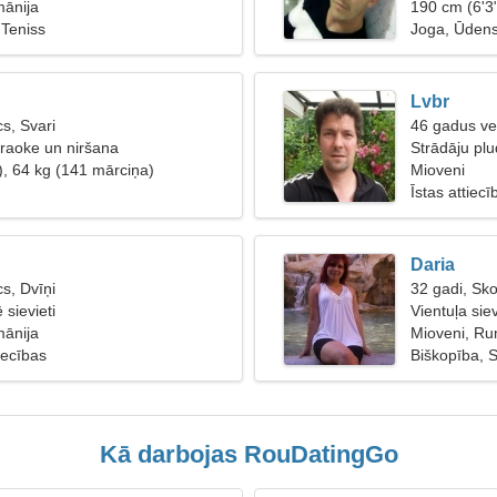
mānija
190 cm (6'3
Teniss
Joga, Ūdens
Lvbr
s, Svari
46 gadus ve
raoke un niršana
Strādāju plu
), 64 kg (141 mārciņa)
Mioveni
Īstas attiecī
Daria
s, Dvīņi
32 gadi, Sk
 sievieti
Vientuļa sie
mānija
Mioveni, Ru
tiecības
Biškopība, S
Kā darbojas RouDatingGo