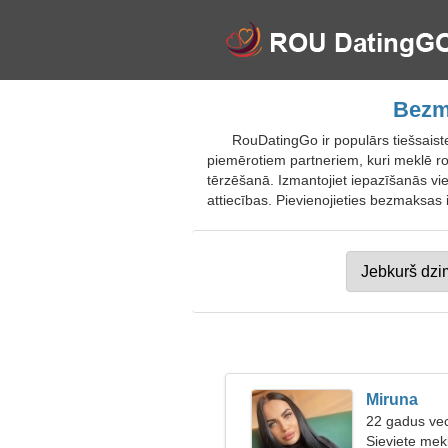
Bezma
RouDatingGo ir populārs tiešsaist
piemērotiem partneriem, kuri meklē ro
tērzēšanā. Izmantojiet iepazīšanās vie
attiecības. Pievienojieties bezmaksas 
Miruna
22 gadus ve
Sieviete mekl