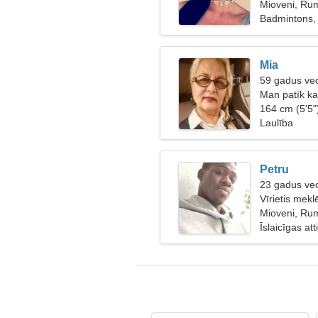
Mioveni, Ru
Badmintons, 
Mia
59 gadus vec
Man patīk ka
164 cm (5'5"
Laulība
Petru
23 gadus vec
Vīrietis meklē
Mioveni, Ru
Īslaicīgas at