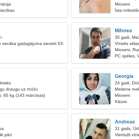
mānija
attiecības
Mioveni
tiecības
Īsta mīlestī
Mihnea
i
35 gadi, Me
lē vecāka gadagājuma sievieti 53-
Vīrietis vēla
Mioveni, Ru
PC spēles, 
Georgia
lnieks
24 gadi, Dvī
īgu draugu uz mūžu
Meitene mek
), 65 kg (143 mārciņas)
Mioveni
Kāzas
Andreas
va
31 gads, Ūd
lē pāri
Vientuļš vīri