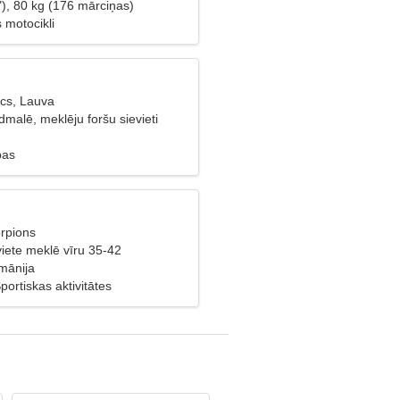
"), 80 kg (176 mārciņas)
 motocikli
cs, Lauva
dmalē, meklēju foršu sievieti
bas
orpions
viete meklē vīru 35-42
mānija
portiskas aktivitātes