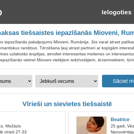
Ielogoties
ksas tiešsaistes iepazīšanās Mioveni, Ru
es iepazīšanās pakalpojums Mioveni, Rumānija. Jūs varat atrast patīka
mantiskus randiņus. Tērzēšana ļauj atrast partneri ar kopīgām interesē
tnes uzlabotās iespējas, atrodiet interesantas meitenes un interesantus
iepazīšanās vietnei Mioveni vietējiem iedzīvotājiem, ārzemniekiem, tūri
Vīrieši un sievietes tiešsaistē
Beatrice
cs, Mežāzis
25 gadi, Vēz
ē vīrieti 27-33
Nenovērtēja