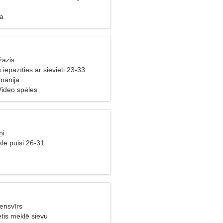
ba
žāzis
s iepazīties ar sievieti 23-33
mānija
Video spēles
ņi
lē puisi 26-31
ensvīrs
etis meklē sievu