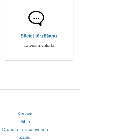
Sāciet tērzēšanu
Latviešu valodā
Krajova
Sibiu
Drobeta-Turnuseverina
Zalău