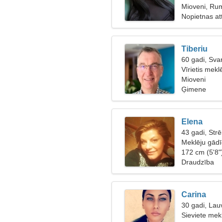
Mioveni, Ru
Nopietnas at
Tiberiu
60 gadi, Svar
Vīrietis mek
55
Mioveni
Ģimene
Elena
43 gadi, Strē
Meklēju gād
172 cm (5'8"
Draudzība
Carina
30 gadi, Lau
Sieviete mek