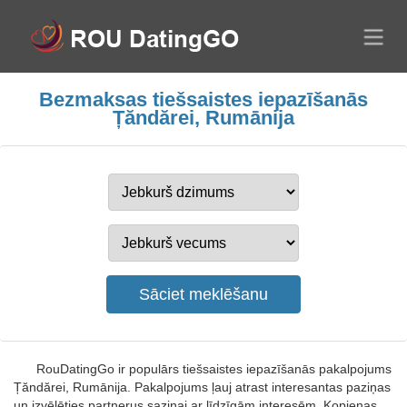
Bezmaksas tiešsaistes iepazīšanās
Țăndărei, Rumānija
RouDatingGo ir populārs tiešsaistes iepazīšanās pakalpojums
Țăndărei, Rumānija. Pakalpojums ļauj atrast interesantas paziņas
un izvēlēties partnerus saziņai ar līdzīgām interesēm. Kopienas