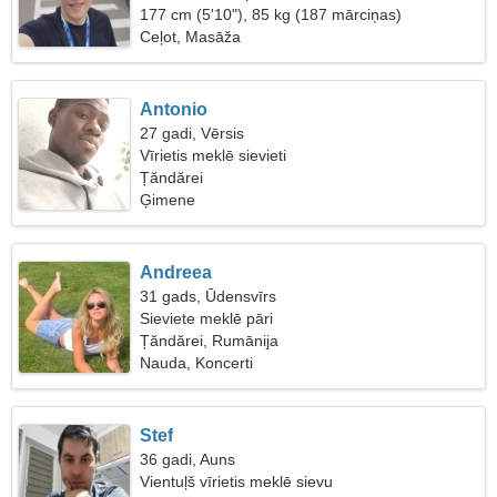
177 cm (5'10"), 85 kg (187 mārciņas)
Ceļot, Masāža
Antonio
27 gadi, Vērsis
Vīrietis meklē sievieti
Țăndărei
Ģimene
Andreea
31 gads, Ūdensvīrs
Sieviete meklē pāri
Țăndărei, Rumānija
Nauda, Koncerti
Stef
36 gadi, Auns
Vientuļš vīrietis meklē sievu