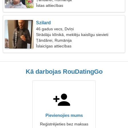
Īstas attiecības
Szilard
46 gadus vecs, Dvīņi
Strādāju klīnikā, meklēju kaislīgu sievieti
Țăndărei, Rumānija
Īslaicīgas attiecības
Kā darbojas RouDatingGo
Pievienojies mums
Reģistrējieties bez maksas