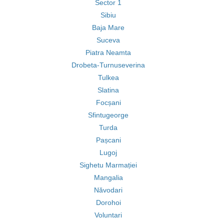
Sector 1
Sibiu
Baja Mare
Suceva
Piatra Neamta
Drobeta-Turnuseverina
Tulkea
Slatina
Focșani
Sfintugeorge
Turda
Pașcani
Lugoj
Sighetu Marmației
Mangalia
Năvodari
Dorohoi
Voluntari