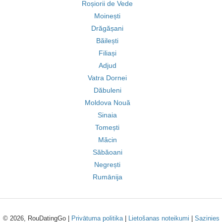
Roșiorii de Vede
Moinești
Drăgășani
Băilești
Filiași
Adjud
Vatra Dornei
Dăbuleni
Moldova Nouă
Sinaia
Tomești
Măcin
Săbăoani
Negrești
Rumānija
© 2026, RouDatingGo |
Privātuma politika
|
Lietošanas noteikumi
|
Sazinies