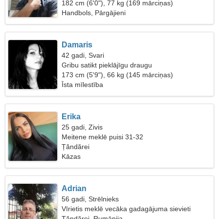
182 cm (6'0"), 77 kg (169 mārciņas)
Handbols, Pārgājieni
Damaris
42 gadi, Svari
Gribu satikt pieklājīgu draugu
173 cm (5'9"), 66 kg (145 mārciņas)
Īsta mīlestība
Erika
25 gadi, Zivis
Meitene meklē puisi 31-32
Țăndărei
Kāzas
Adrian
56 gadi, Strēlnieks
Vīrietis meklē vecāka gadagājuma sievieti
Țăndărei, Rumānija