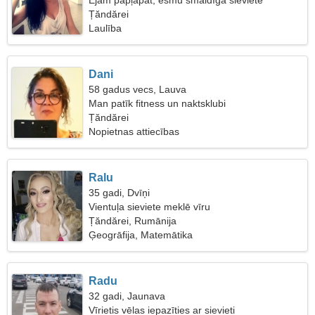
Ejam papļāpāt, esmu smaidīga sieviete
Țăndărei
Laulība
Dani
58 gadus vecs, Lauva
Man patīk fitness un naktsklubi
Țăndărei
Nopietnas attiecības
Ralu
35 gadi, Dvīņi
Vientuļa sieviete meklē vīru
Țăndărei, Rumānija
Ģeogrāfija, Matemātika
Radu
32 gadi, Jaunava
Vīrietis vēlas iepazīties ar sievieti