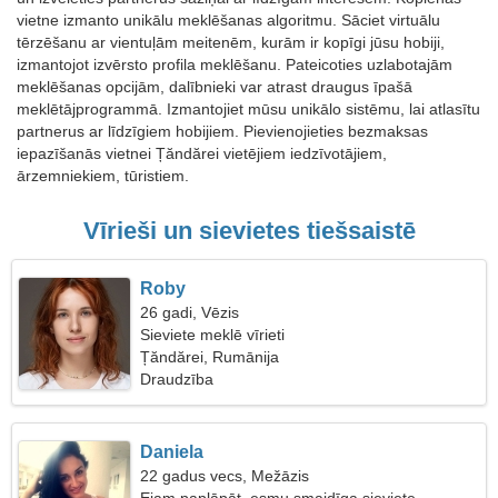
vietne izmanto unikālu meklēšanas algoritmu. Sāciet virtuālu
tērzēšanu ar vientuļām meitenēm, kurām ir kopīgi jūsu hobiji,
izmantojot izvērsto profila meklēšanu. Pateicoties uzlabotajām
meklēšanas opcijām, dalībnieki var atrast draugus īpašā
meklētājprogrammā. Izmantojiet mūsu unikālo sistēmu, lai atlasītu
partnerus ar līdzīgiem hobijiem. Pievienojieties bezmaksas
iepazīšanās vietnei Țăndărei vietējiem iedzīvotājiem,
ārzemniekiem, tūristiem.
Vīrieši un sievietes tiešsaistē
Roby
26 gadi, Vēzis
Sieviete meklē vīrieti
Țăndărei, Rumānija
Draudzība
Daniela
22 gadus vecs, Mežāzis