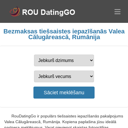
Bezmaksas tiešsaistes iepazīšanās Valea
Călugărească, Rumānija
RouDatingGo ir populārs tiešsaistes iepazīšanās pakalpojums
Valea Călugărească, Rumānija. Kopiena paplašina jūsu ideālā
partnera meklējumus. Varat pievienot skaistas fotogrāfijas.