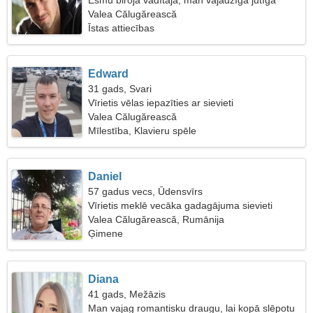
Esmu biroja vadītāja, man vajadzīga jūtīga
sieviete
Valea Călugărească
Īstas attiecības
Edward
31 gads, Svari
Vīrietis vēlas iepazīties ar sievieti
Valea Călugărească
Mīlestība, Klavieru spēle
Daniel
57 gadus vecs, Ūdensvīrs
Vīrietis meklē vecāka gadagājuma sievieti
Valea Călugărească, Rumānija
Ģimene
Diana
41 gads, Mežāzis
Man vajag romantisku draugu, lai kopā slēpotu