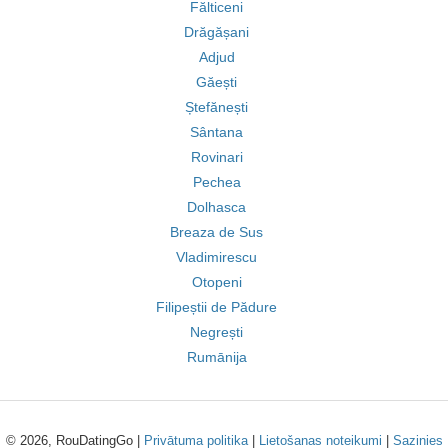
Fălticeni
Drăgășani
Adjud
Găești
Ștefănești
Sântana
Rovinari
Pechea
Dolhasca
Breaza de Sus
Vladimirescu
Otopeni
Filipeștii de Pădure
Negrești
Rumānija
© 2026, RouDatingGo |
Privātuma politika
|
Lietošanas noteikumi
|
Sazinies