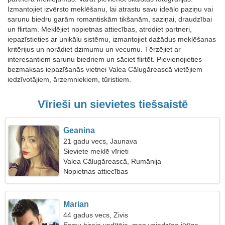
Izmantojiet izvērsto meklēšanu, lai atrastu savu ideālo paziņu vai
sarunu biedru garām romantiskām tikšanām, saziņai, draudzībai
un flirtam. Meklējiet nopietnas attiecības, atrodiet partneri,
iepazīstieties ar unikālu sistēmu, izmantojiet dažādus meklēšanas
kritērijus un norādiet dzimumu un vecumu. Tērzējiet ar
interesantiem sarunu biedriem un sāciet flirtēt. Pievienojieties
bezmaksas iepazīšanās vietnei Valea Călugărească vietējiem
iedzīvotājiem, ārzemniekiem, tūristiem.
Vīrieši un sievietes tiešsaistē
Geanina
21 gadu vecs, Jaunava
Sieviete meklē vīrieti
Valea Călugărească, Rumānija
Nopietnas attiecības
Marian
44 gadus vecs, Zivis