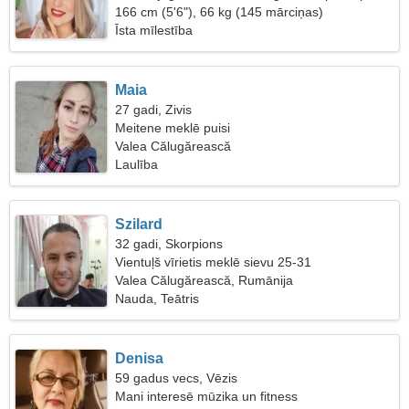
166 cm (5'6"), 66 kg (145 mārciņas)
Īsta mīlestība
Maia
27 gadi, Zivis
Meitene meklē puisi
Valea Călugărească
Laulība
Szilard
32 gadi, Skorpions
Vientuļš vīrietis meklē sievu 25-31
Valea Călugărească, Rumānija
Nauda, Teātris
Denisa
59 gadus vecs, Vēzis
Mani interesē mūzika un fitness