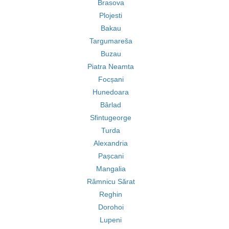
Brasova
Plojesti
Bakau
Targumareša
Buzau
Piatra Neamta
Focșani
Hunedoara
Bârlad
Sfintugeorge
Turda
Alexandria
Pașcani
Mangalia
Râmnicu Sărat
Reghin
Dorohoi
Lupeni