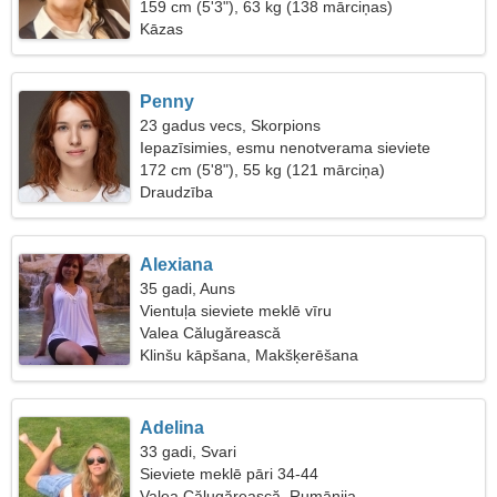
159 cm (5'3"), 63 kg (138 mārciņas)
Kāzas
Penny
23 gadus vecs, Skorpions
Iepazīsimies, esmu nenotverama sieviete
172 cm (5'8"), 55 kg (121 mārciņa)
Draudzība
Alexiana
35 gadi, Auns
Vientuļa sieviete meklē vīru
Valea Călugărească
Klinšu kāpšana, Makšķerēšana
Adelina
33 gadi, Svari
Sieviete meklē pāri 34-44
Valea Călugărească, Rumānija