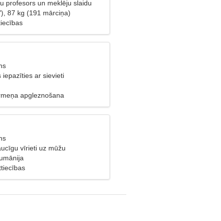
u profesors un meklēju slaidu
), 87 kg (191 mārciņa)
tiecības
ns
s iepazīties ar sievieti
ermeņa apgleznošana
ns
ucīgu vīrieti uz mūžu
umānija
tiecības