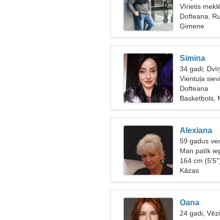
Vīrietis meklē
Dofteana, R
Ģimene
Simina
34 gadi, Dvīņ
Vientuļa siev
Dofteana
Basketbols,
Alexiana
59 gadus ve
Man patīk iep
gaisā
164 cm (5'5"
Kāzas
Oana
24 gadi, Vēz