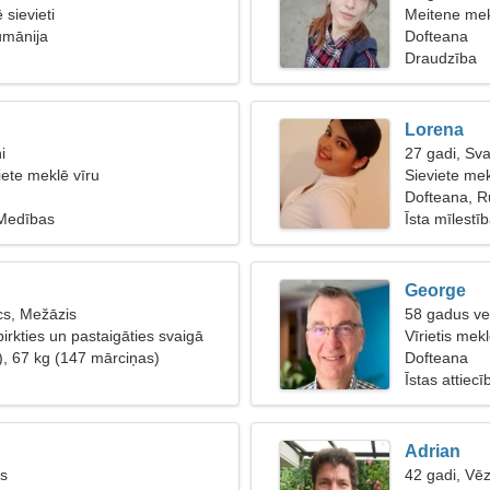
 sievieti
Meitene mek
umānija
Dofteana
Draudzība
Lorena
i
27 gadi, Sva
iete meklē vīru
Sieviete mek
Dofteana, R
 Medības
Īsta mīlestī
George
cs, Mežāzis
58 gadus ve
irkties un pastaigāties svaigā
Vīrietis mek
), 67 kg (147 mārciņas)
56
Dofteana
Īstas attiecī
Adrian
is
42 gadi, Vēz