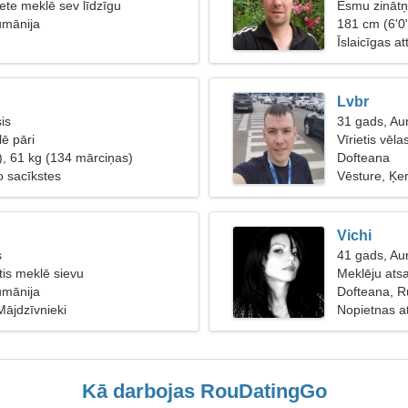
ete meklē sev līdzīgu
Esmu zinātņ
umānija
sievieti
181 cm (6'0"
Īslaicīgas at
Lvbr
is
31 gads, Au
lē pāri
Vīrietis vēla
), 61 kg (134 mārciņas)
Dofteana
 sacīkstes
Vēsture, Ķ
Vichi
s
41 gads, Au
etis meklē sievu
Meklēju atsa
umānija
Dofteana, R
Mājdzīvnieki
Nopietnas at
Kā darbojas RouDatingGo