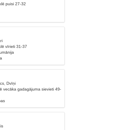
lē puisi 27-32
ri
lē vīrieti 31-37
umānija
ba
cs, Dvīņi
lē vecāka gadagājuma sievieti 49-
bas
is