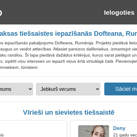
Ielogoties
ksas tiešsaistes iepazīšanās Dofteana, Ru
tes iepazīšanās pakalpojums Dofteana, Rumānija. Projekts piedāvā liet
raugus un veidot attiecības. Atlasiet pareizos dalībniekus, izmantojot v
sku randiņu. Šī lapa piedāvā dažādus kritērijus, kurus varat pielāgot un 
ilos, izpētīt viņu intereses un iepazīt viņus ērtā virtuālajā čatā. Pievien
emniekiem, tūristiem.
Vīrieši un sievietes tiešsaistē
Deny
is
21 gadu vecs