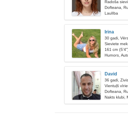
Radoša sievi
Dofteana, R
Laulība
Irina
30 gadi, Vērs
Sieviete mek
161 cm (5'4"
Humors, Auto
David
36 gadi, Zivi
Vientuļš vīri
Dofteana, R
Nakts klubi, 