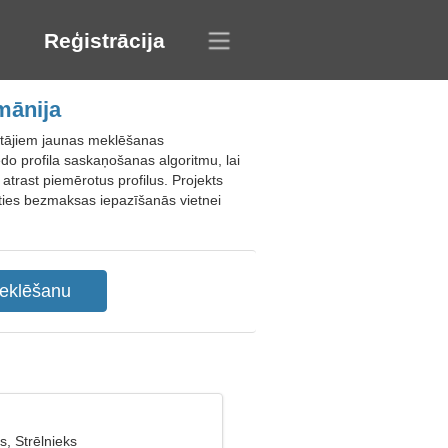
Reģistrācija
mānija
otājiem jaunas meklēšanas
iedo profila saskaņošanas algoritmu, lai
atrast piemērotus profilus. Projekts
ojieties bezmaksas iepazīšanās vietnei
, Strēlnieks