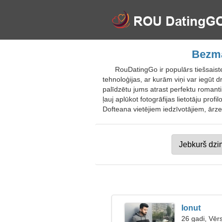
Bezma
RouDatingGo ir populārs tiešsais
tehnoloģijas, ar kurām viņi var iegūt d
palīdzētu jums atrast perfektu romanti
ļauj aplūkot fotogrāfijas lietotāju prof
Dofteana vietējiem iedzīvotājiem, ārz
Ionut
26 gadi, Vērs