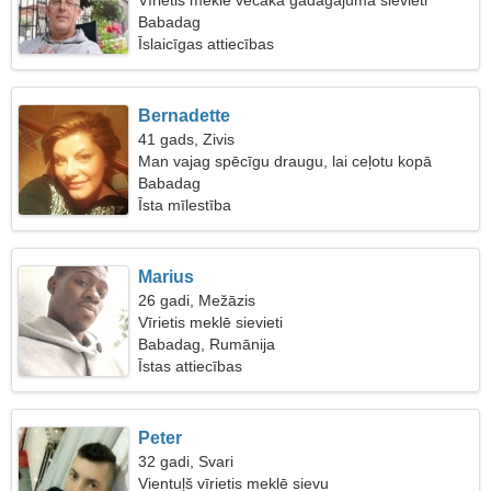
Vīrietis meklē vecāka gadagājuma sievieti
Babadag
Īslaicīgas attiecības
Bernadette
41 gads, Zivis
Man vajag spēcīgu draugu, lai ceļotu kopā
Babadag
Īsta mīlestība
Marius
26 gadi, Mežāzis
Vīrietis meklē sievieti
Babadag, Rumānija
Īstas attiecības
Peter
32 gadi, Svari
Vientuļš vīrietis meklē sievu