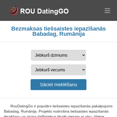
Bezmaksas tiešsaistes iepazīšanās
Babadag, Rumānija
RouDatingGo ir populārs tiešsaistes iepazīšanās pakalpojums
Babadag, Rumānija. Projekts nodrošina tiešsaistes iepazīšanās
tērzēšanu un aicina dalībniekus tērzēt vienam ar otru. Vietne