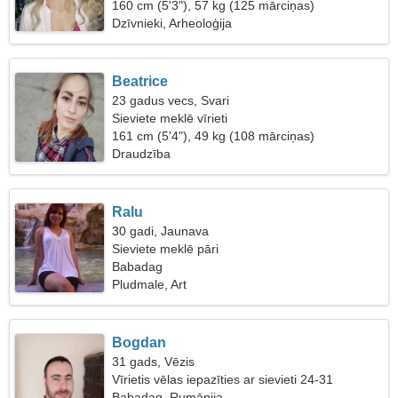
160 cm (5'3"), 57 kg (125 mārciņas)
Dzīvnieki, Arheoloģija
Beatrice
23 gadus vecs, Svari
Sieviete meklē vīrieti
161 cm (5'4"), 49 kg (108 mārciņas)
Draudzība
Ralu
30 gadi, Jaunava
Sieviete meklē pāri
Babadag
Pludmale, Art
Bogdan
31 gads, Vēzis
Vīrietis vēlas iepazīties ar sievieti 24-31
Babadag, Rumānija