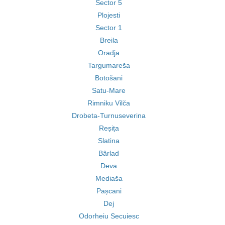
Sector 5
Plojesti
Sector 1
Breila
Oradja
Targumareša
Botošani
Satu-Mare
Rimniku Vilča
Drobeta-Turnuseverina
Reșița
Slatina
Bârlad
Deva
Mediaša
Pașcani
Dej
Odorheiu Secuiesc