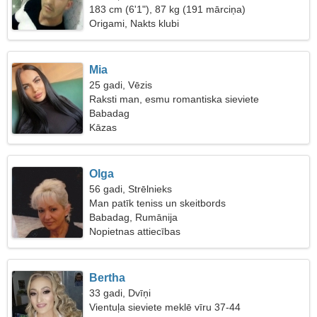
183 cm (6'1"), 87 kg (191 mārciņa)
Origami, Nakts klubi
Mia
25 gadi, Vēzis
Raksti man, esmu romantiska sieviete
Babadag
Kāzas
Olga
56 gadi, Strēlnieks
Man patīk teniss un skeitbords
Babadag, Rumānija
Nopietnas attiecības
Bertha
33 gadi, Dvīņi
Vientuļa sieviete meklē vīru 37-44