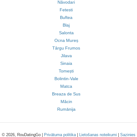
Năvodari
Fetesti
Buftea
Blaj
Salonta
Ocna Mureș
Târgu Frumos
Jilava
Sinaia
Tomești
Bolintin-Vale
Matca
Breaza de Sus
Măcin
Rumānija
© 2026, RouDatingGo |
Privātuma politika
|
Lietošanas noteikumi
|
Sazinies