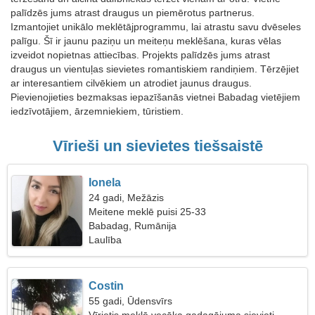
palīdzēs jums atrast draugus un piemērotus partnerus.
Izmantojiet unikālo meklētājprogrammu, lai atrastu savu dvēseles
palīgu. Šī ir jaunu paziņu un meiteņu meklēšana, kuras vēlas
izveidot nopietnas attiecības. Projekts palīdzēs jums atrast
draugus un vientuļas sievietes romantiskiem randiņiem. Tērzējiet
ar interesantiem cilvēkiem un atrodiet jaunus draugus.
Pievienojieties bezmaksas iepazīšanās vietnei Babadag vietējiem
iedzīvotājiem, ārzemniekiem, tūristiem.
Vīrieši un sievietes tiešsaistē
Ionela
24 gadi, Mežāzis
Meitene meklē puisi 25-33
Babadag, Rumānija
Laulība
Costin
55 gadi, Ūdensvīrs